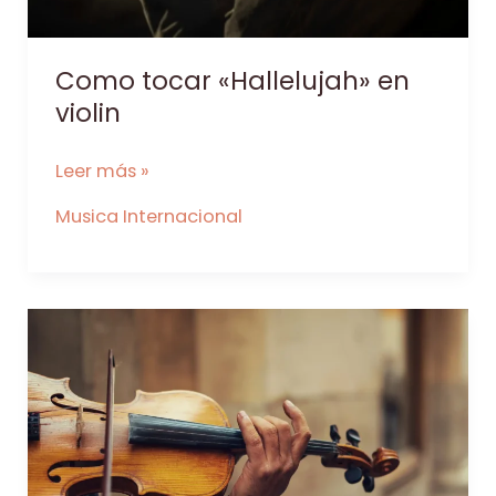
Como tocar «Hallelujah» en
violin
Como
Leer más »
tocar
Musica Internacional
«Hallelujah»
en
violin