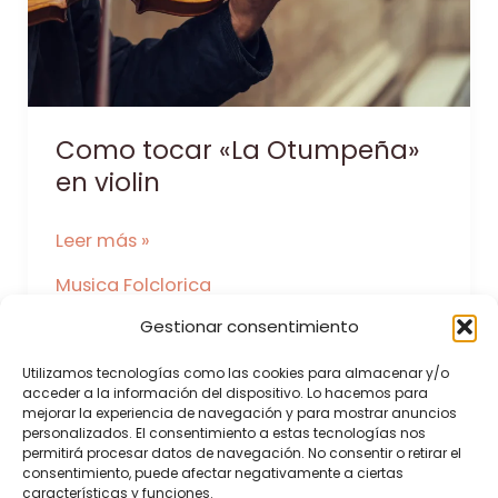
Como tocar «La Otumpeña»
en violin
Como
Leer más »
tocar
Musica Folclorica
«La
Gestionar consentimiento
Otumpeña»
en
Utilizamos tecnologías como las cookies para almacenar y/o
violin
acceder a la información del dispositivo. Lo hacemos para
mejorar la experiencia de navegación y para mostrar anuncios
Inicio
personalizados. El consentimiento a estas tecnologías nos
permitirá procesar datos de navegación. No consentir o retirar el
Contacto
consentimiento, puede afectar negativamente a ciertas
características y funciones.