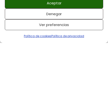
Aceptar
Denegar
Hallelujah – Leonard Cohen – Cifrado Latino
by
Diego Rendon
Ver preferencias
Política de cookies
Política de privacidad
DESCARGA LA PARTITURA
Notas – Nomenclatura
Americana