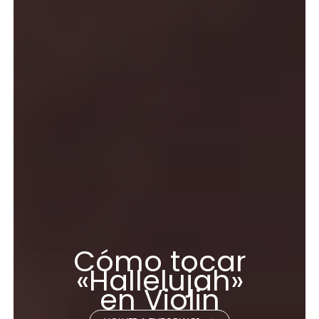
Cómo tocar
«Hallelujah»
en Violin