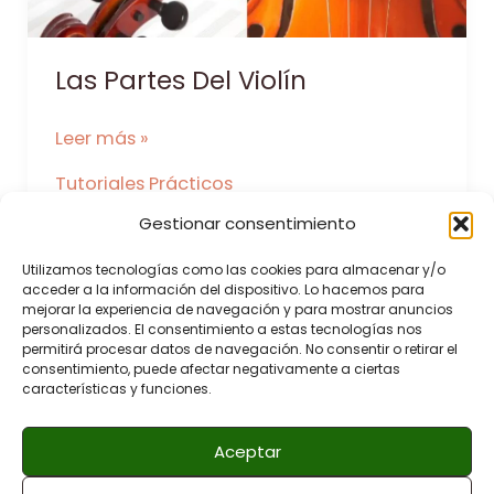
Las Partes Del Violín
Las
Leer más »
Partes
Tutoriales Prácticos
Del
Gestionar consentimiento
Violín
Utilizamos tecnologías como las cookies para almacenar y/o
acceder a la información del dispositivo. Lo hacemos para
mejorar la experiencia de navegación y para mostrar anuncios
Inicio
personalizados. El consentimiento a estas tecnologías nos
permitirá procesar datos de navegación. No consentir o retirar el
Contacto
consentimiento, puede afectar negativamente a ciertas
características y funciones.
Acerca de
Aceptar