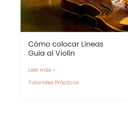
Cómo colocar Líneas
Guía al Violín
Cómo
Leer más »
colocar
Tutoriales Prácticos
Líneas
Guía
al
Violín