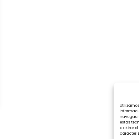
Utilizamo
informaci
navegació
estas tec
o retirar 
caracterís