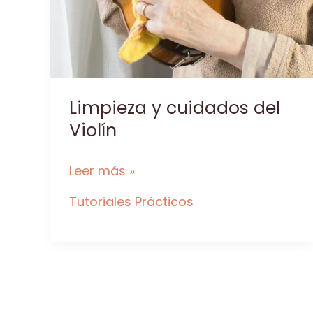
Limpieza y cuidados del
Violín
Limpieza
Leer más »
y
Tutoriales Prácticos
cuidados
del
Violín