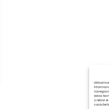
Utilizamo
informaci
navegació
estas tec
o retirar 
caracterís